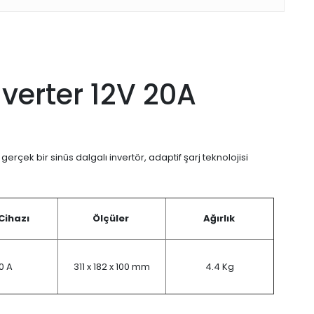
nverter 12V 20A
erçek bir sinüs dalgalı invertör, adaptif şarj teknolojisi
Cihazı
Ölçüler
Ağırlık
0 A
311 x 182 x 100 mm
4.4 Kg