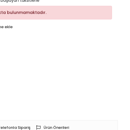
 başlayan taksitlerle
kta bulunmamaktadır.
me ekle
Telefonla Sipariş
Ürün Önerileri