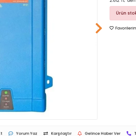
2.612 TL 'den
Ürün sto
Favorileri
Et
Yorum Yaz
Karşılaştır
Gelince Haber Ver