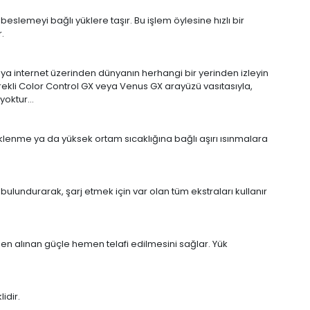
eslemeyi bağlı yüklere taşır. Bu işlem öylesine hızlı bir
.
eya internet üzerinden dünyanın herhangi bir yerinden izleyin
erekli Color Control GX veya Venus GX arayüzü vasıtasıyla,
ı yoktur…
 yüklenme ya da yüksek ortam sıcaklığına bağlı aşırı ısınmalara
bulundurarak, şarj etmek için var olan tüm ekstraları kullanır
den alınan güçle hemen telafi edilmesini sağlar. Yük
idir.