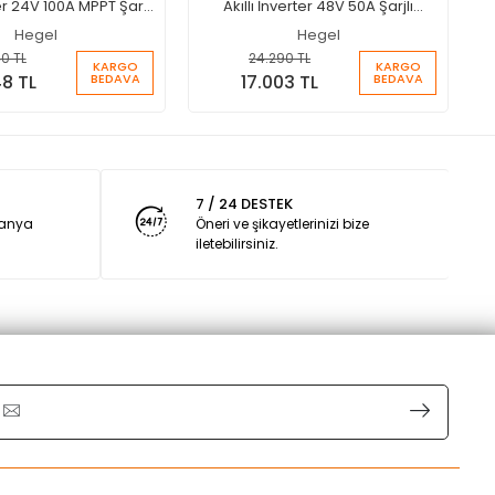
ter 24V 100A MPPT Şarjlı
Akıllı İnverter 48V 50A Şarjlı
İnverter
İnverter
Hegel
Hegel
0 TL
24.290 TL
KARGO
KARGO
BEDAVA
BEDAVA
48 TL
17.003 TL
7 / 24 DESTEK
panya
Öneri ve şikayetlerinizi bize
iletebilirsiniz.