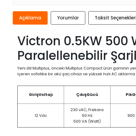
Açıklama
Yorumlar
Taksit Seçenekler
Victron 0.5KW 500 W
Paralellenebilir Şarjl
Yeni stil Multiplus, önceki Multiplus Compact ürün gamının yeri
içeren sofistike bir akü şarj cihazı ve yüksek hızlı AC aktarma
Giriş
Voltajı
Çıkış
Gücü
Pik
G
230 vAC, Frekans
12 Vdc
50 Hz
900
500 VA (Watt)