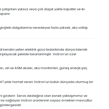
lışırken yüksüz veya çok düşük yükte kapatılır ve iki
apanır.
 girişteki dalgalanma neredeyse fazla yüksek, akü voltajı
i kendini yeten elektrik gücü tedarikinde dünya lideridir.
arşılayacak şekilde tasarlanmıştır. Victron’un özel
rı, Jel ve AGM aküler, akü monitörleri, güneş enerjili şarj
7 yıldır hizmet veren Victron’un bütün dünyada oturmuş bir
ni gösterir. Servis desteğine olan esnek yaklaşımımız ve
is sağlayan Victron ürünlerinin sayısız örnekleri mevcuttur.
 göstergesidir.