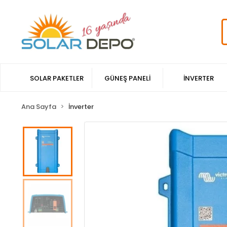
SOLAR PAKETLER
GÜNEŞ PANELİ
İNVERTER
Ana Sayfa
İnverter