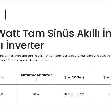
i
att Tam Sinüs Akıllı İ
ı İnverter
ni almak için geliştirilmiştir. Tek bir kompakt kaplama içinde, güçlü ve g
 anahtarını aynı anda barındırır.
Aktarma
Anahtar
üç
Şarj
AC
Giriş
Şarj
ı
 W
16 A
187-265 VAC
2