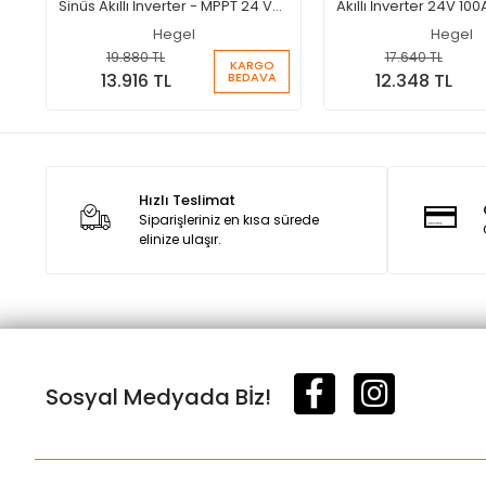
Sinüs Akıllı İnverter - MPPT 24 Volt
Akıllı İnverter 24V 100
100A Şarjlı İnverter
İnverter
Hegel
Hegel
19.880 TL
17.640 TL
KARGO
BEDAVA
13.916 TL
12.348 TL
Hızlı Teslimat
Siparişleriniz en kısa sürede
elinize ulaşır.
Sosyal Medyada Bİz!