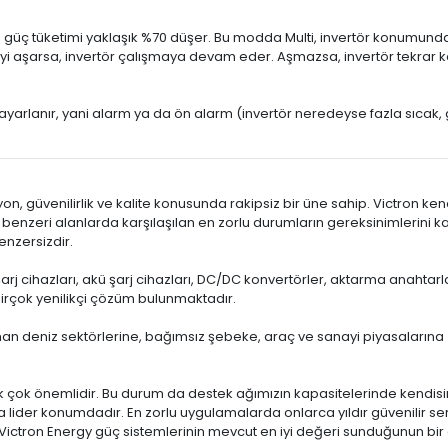
ç tüketimi yaklaşık %70 düşer. Bu modda Multi, invertör konumunda ça
zeyi aşarsa, invertör çalışmaya devam eder. Aşmazsa, invertör tekrar k
 ayarlanır, yani alarm ya da ön alarm (invertör neredeyse fazla sıcak,
n, güvenilirlik ve kalite konusunda rakipsiz bir üne sahip. Victron kend
ve benzeri alanlarda karşılaşılan en zorlu durumların gereksinimlerini k
enzersizdir.
şarj cihazları, akü şarj cihazları, DC/DC konvertörler, aktarma anahtarla
birçok yenilikçi çözüm bulunmaktadır.
n deniz sektörlerine, bağımsız şebeke, araç ve sanayi piyasalarına 4
k çok önemlidir. Bu durum da destek ağımızın kapasitelerinde kendisi
lider konumdadır. En zorlu uygulamalarda onlarca yıldır güvenilir serv
i, Victron Energy güç sistemlerinin mevcut en iyi değeri sunduğunun bir