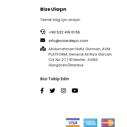
Bize Ulaşın
Teknik bilgi için arayın:
+90 532 419 01 56
info@solardepo.com
Abdurrahman Nafiz Gürman, AVM
PLATFORM, General Ali Rıza Gürcan
Cd. No:27 / 81 Merter, 34160
Güngören/İstanbul
Bizi Takip Edin