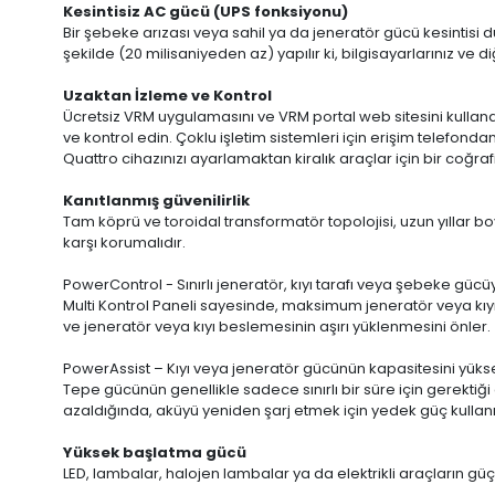
Kesintisiz AC gücü (UPS fonksiyonu)
Bir şebeke arızası veya sahil ya da jeneratör gücü kesintisi d
şekilde (20 milisaniyeden az) yapılır ki, bilgisayarlarınız ve
Uzaktan İzleme ve Kontrol
Ücretsiz VRM uygulamasını ve VRM portal web sitesini kullanar
ve kontrol edin. Çoklu işletim sistemleri için erişim telefond
Quattro cihazınızı ayarlamaktan kiralık araçlar için bir coğraf
Kanıtlanmış güvenilirlik
Tam köprü ve toroidal transformatör topolojisi, uzun yıllar bo
karşı korumalıdır.
PowerControl - Sınırlı jeneratör, kıyı tarafı veya şebeke güc
Multi Kontrol Paneli sayesinde, maksimum jeneratör veya kıyı a
ve jeneratör veya kıyı beslemesinin aşırı yüklenmesini önler.
PowerAssist – Kıyı veya jeneratör gücünün kapasitesini yükse
Tepe gücünün genellikle sadece sınırlı bir süre için gerektiğ
azaldığında, aküyü yeniden şarj etmek için yedek güç kullanıl
Yüksek başlatma gücü
LED, lambalar, halojen lambalar ya da elektrikli araçların gü