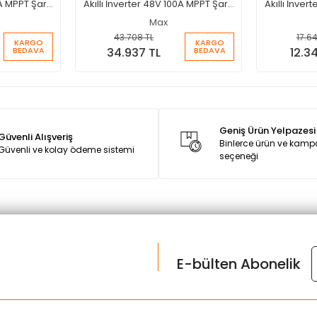
A MPPT Şarjlı
Akıllı İnverter 48V 100A MPPT Şarjlı
Akıllı İnver
İnverter
Max
43.708 TL
17.64
KARGO
KARGO
BEDAVA
BEDAVA
34.937 TL
12.3
Geniş Ürün Yelpazesi
Güvenli Alışveriş
Binlerce ürün ve kam
Güvenli ve kolay ödeme sistemi
seçeneği
E-bülten Abonelik