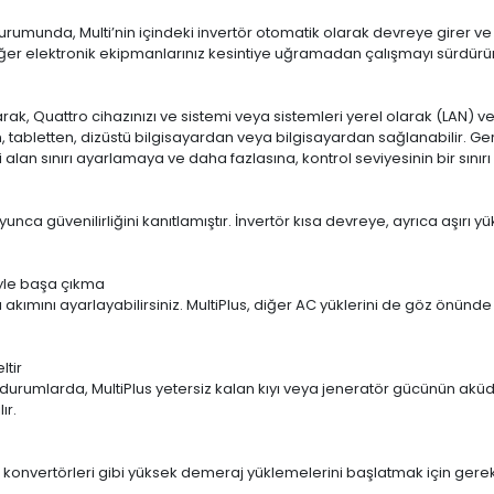
urumunda, Multi’nin içindeki invertör otomatik olarak devreye girer ve b
 diğer elektronik ekipmanlarınız kesintiye uğramadan çalışmayı sürdürür
ak, Quattro cihazınızı ve sistemi veya sistemleri yerel olarak (LAN) v
an, tabletten, dizüstü bilgisayardan veya bilgisayardan sağlanabilir. G
i alan sınırı ayarlamaya ve daha fazlasına, kontrol seviyesinin bir sınır
yunca güvenilirliğini kanıtlamıştır. İnvertör kısa devreye, ayrıca aşırı
üyle başa çıkma
kımını ayarlayabilirsiniz. MultiPlus, diğer AC yüklerini de göz önünde 
ltir
i durumlarda, MultiPlus yetersiz kalan kıyı veya jeneratör gücünün akü
ır.
ç konvertörleri gibi yüksek demeraj yüklemelerini başlatmak için gerekl