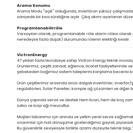
Arama Konumu
Arama Modu "açık" olduğunda, invertörün yüksüz çalışmada gü
saniyede bir kısa süreliğine açılır. Çıkış akımı ayarlanan dü
Programlanabilir
röle
Varsayılan olarak, programlanabilir röle alarm rölesi olarak
neredeyse fazla düşük) durumunda rölenin elektriği kesilir.
Victron
Energy
47 yıldan fazla tecrübeye sahip Victron Energy teknik inovasyo
Ürünlerimiz, çeşitli zanaat, eğlence, ticaret faaliyetlerinde 
şebekeden bağımsız sistem taleplerini karşılama becerisi b
Ürün çeşitlerimiz arasında sinüs dalgalı invertörler, invertör/
regülatörleri, Solar Paneller, komple ağ çözümleri ve diğer 
Dünya çapında servis ve destek Hem ticari, hem de boş zama
satıcı ve bayi ağı mevcuttur.
Müşteri tabanımız için anında ve yetkin yerel servis sağlama
onarımlar için hızlı dönüşüme gösterdiğimiz gayret, piyasada 
Bu güvenilirlik seviyesiyle birlikte azami düzeyde teknik bilg