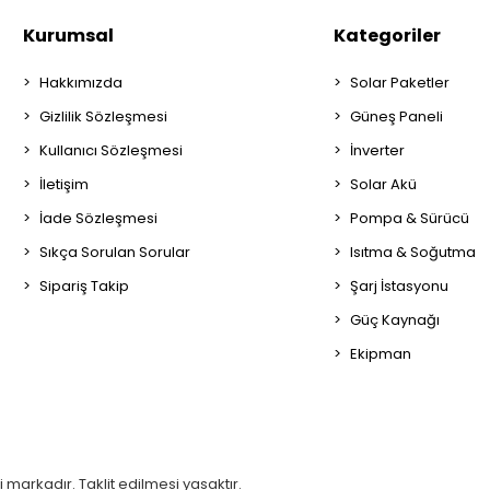
Kurumsal
Kategoriler
Hakkımızda
Solar Paketler
Gizlilik Sözleşmesi
Güneş Paneli
Kullanıcı Sözleşmesi
İnverter
İletişim
Solar Akü
İade Sözleşmesi
Pompa & Sürücü
Sıkça Sorulan Sorular
Isıtma & Soğutma
Sipariş Takip
Şarj İstasyonu
Güç Kaynağı
Ekipman
 markadır. Taklit edilmesi yasaktır.