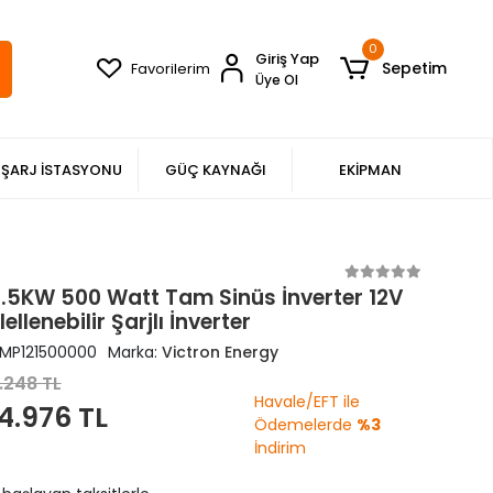
0
Giriş Yap
Sepetim
Favorilerim
Üye Ol
ŞARJ İSTASYONU
GÜÇ KAYNAĞI
EKİPMAN
0.5KW 500 Watt Tam Sinüs İnverter 12V
ellenebilir Şarjlı İnverter
MP121500000
Marka:
Victron Energy
.248 TL
Havale/EFT ile
4.976 TL
Ödemelerde
%3
İndirim