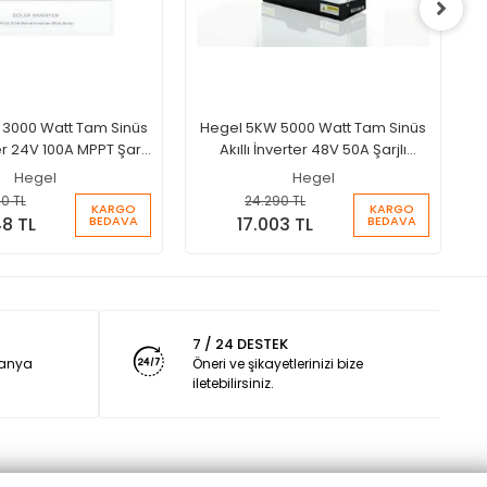
3000 Watt Tam Sinüs
Hegel 5KW 5000 Watt Tam Sinüs
ter 24V 100A MPPT Şarjlı
Akıllı İnverter 48V 50A Şarjlı
İnverter
İnverter
Hegel
Hegel
0 TL
24.290 TL
KARGO
KARGO
BEDAVA
BEDAVA
48 TL
17.003 TL
7 / 24 DESTEK
panya
Öneri ve şikayetlerinizi bize
iletebilirsiniz.