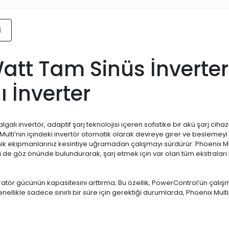
i
att Tam Sinüs İnverter
ı İnverter
lı invertör, adaptif şarj teknolojisi içeren sofistike bir akü şarj ciha
lti’nin içindeki invertör otomatik olarak devreye girer ve beslemeyi bağ
tronik ekipmanlarınız kesintiye uğramadan çalışmayı sürdürür. Phoenix 
rini de göz önünde bulundurarak, şarj etmek için var olan tüm ekstralar
ratör gücünün kapasitesini arttırma; Bu özellik, PowerControl’ün çalışma
ellikle sadece sınırlı bir süre için gerektiği durumlarda, Phoenix Mul