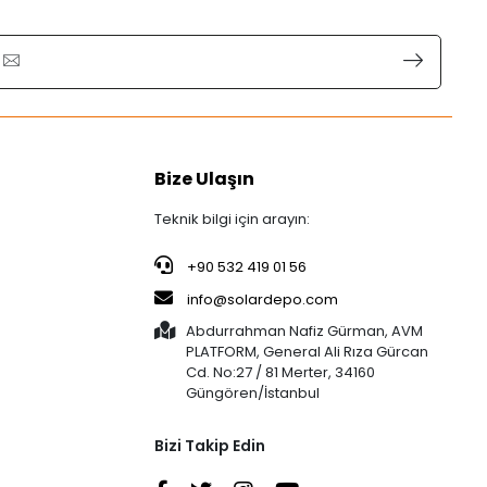
Bize Ulaşın
Teknik bilgi için arayın:
+90 532 419 01 56
info@solardepo.com
Abdurrahman Nafiz Gürman, AVM
PLATFORM, General Ali Rıza Gürcan
Cd. No:27 / 81 Merter, 34160
Güngören/İstanbul
Bizi Takip Edin