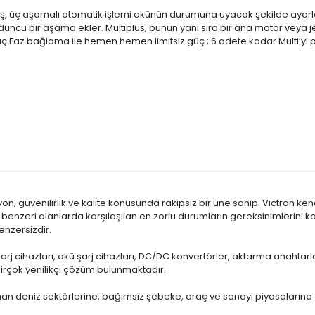
a çıkış, üç aşamalı otomatik işlemi akünün durumuna uyacak şekilde ayarl
düncü bir aşama ekler. Multiplus, bunun yanı sıra bir ana motor vey
ve üç Faz bağlama ile hemen hemen limitsiz güç ; 6 adete kadar Multi’yi pa
n, güvenilirlik ve kalite konusunda rakipsiz bir üne sahip. Victron kend
ve benzeri alanlarda karşılaşılan en zorlu durumların gereksinimlerini k
enzersizdir.
şarj cihazları, akü şarj cihazları, DC/DC konvertörler, aktarma anahtarla
birçok yenilikçi çözüm bulunmaktadır.
n deniz sektörlerine, bağımsız şebeke, araç ve sanayi piyasalarına 4