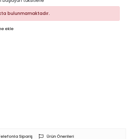
n başlayan taksitlerle
kta bulunmamaktadır.
me ekle
Telefonla Sipariş
Ürün Önerileri