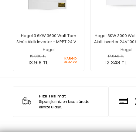
Hegel 3.6KW 3600 Watt Tam
Hegel 3KW 3000 Wat
Sinüs Akıllı İnverter - MPPT 24 Volt
Akıllı İnverter 24V 100
100A Şarjlı İnverter
İnverter
Hegel
Hegel
19.880 TL
17.640 TL
KARGO
BEDAVA
13.916 TL
12.348 TL
Hızlı Teslimat
Siparişleriniz en kısa sürede
elinize ulaşır.