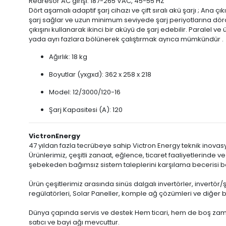
Redresör AC girişi: 187-265 VAC, 45-55 HZ
Dört aşamalı adaptif şarj cihazı ve çift sıralı akü şarjı ; An
şarj sağlar ve uzun minimum seviyede şarj periyotlarına dör
çıkışını kullanarak ikinci bir aküyü de şarj edebilir. Paralel 
yada ayrı fazlara bölünerek çalıştırmak ayrıca mümkündür .
Ağırlık: 18 kg
Boyutlar (yxgxd): 362 x 258 x 218
Model: 12/3000/120-16
Şarj Kapasitesi (A): 120
Victron
Energy
47 yıldan fazla tecrübeye sahip Victron Energy teknik inovasyo
Ürünlerimiz, çeşitli zanaat, eğlence, ticaret faaliyetlerinde 
şebekeden bağımsız sistem taleplerini karşılama becerisi b
Ürün çeşitlerimiz arasında sinüs dalgalı invertörler, invertör/
regülatörleri, Solar Paneller, komple ağ çözümleri ve diğer 
Dünya çapında servis ve destek Hem ticari, hem de boş zama
satıcı ve bayi ağı mevcuttur.