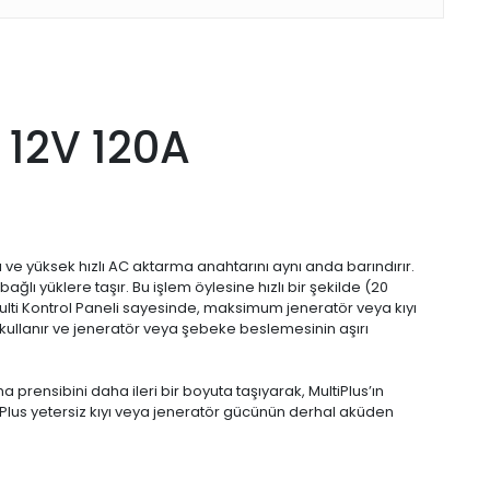
 12V 120A
zı ve yüksek hızlı AC aktarma anahtarını aynı anda barındırır.
lı yüklere taşır. Bu işlem öylesine hızlı bir şekilde (20
Multi Kontrol Paneli sayesinde, maksimum jeneratör veya kıyı
ı kullanır ve jeneratör veya şebeke beslemesinin aşırı
 prensibini daha ileri bir boyuta taşıyarak, MultiPlus’ın
tiPlus yetersiz kıyı veya jeneratör gücünün derhal aküden