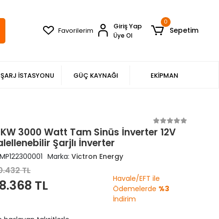
0
Giriş Yap
Sepetim
Favorilerim
Üye Ol
ŞARJ İSTASYONU
GÜÇ KAYNAĞI
EKİPMAN
3KW 3000 Watt Tam Sinüs İnverter 12V
ellenebilir Şarjlı İnverter
MP122300001
Marka:
Victron Energy
0.432 TL
Havale/EFT ile
8.368 TL
Ödemelerde
%3
İndirim