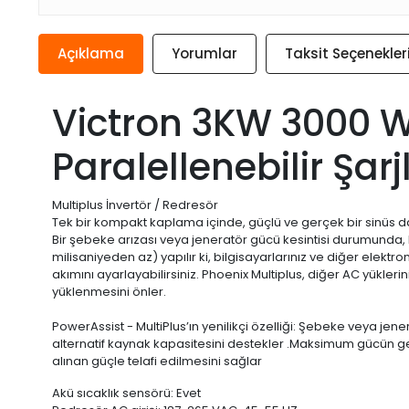
Açıklama
Yorumlar
Taksit Seçenekler
Victron 3KW 3000 W
Paralellenebilir Şarjl
Multiplus İnvertör / Redresör
Tek bir kompakt kaplama içinde, güçlü ve gerçek bir sinüs dalga
Bir şebeke arızası veya jeneratör gücü kesintisi durumunda, Mu
milisaniyeden az) yapılır ki, bilgisayarlarınız ve diğer elek
akımını ayarlayabilirsiniz. Phoenix Multiplus, diğer AC yükle
yüklenmesini önler.
PowerAssist - MultiPlus’ın yenilikçi özelliği: Şebeke veya jene
alternatif kaynak kapasitesini destekler .Maksimum gücün gen
alınan güçle telafi edilmesini sağlar
Akü sıcaklık sensörü: Evet