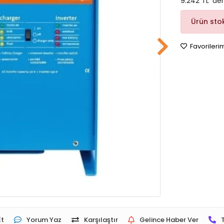
9.242 TL 'de
Ürün sto
Favorileri
Et
Yorum Yaz
Karşılaştır
Gelince Haber Ver