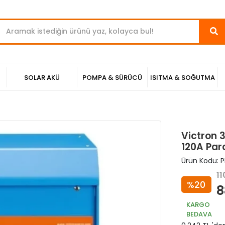
SOLAR AKÜ
POMPA & SÜRÜCÜ
ISITMA & SOĞUTMA
Victron 
120A Paral
Ürün Kodu:
P
11
%20
8
KARGO
BEDAVA