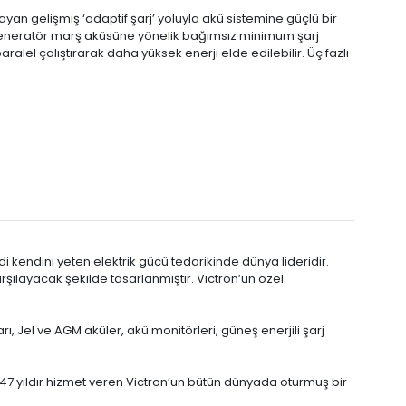
ayan gelişmiş ‘adaptif şarj’ yoluyla akü sistemine güçlü bir
a jeneratör marş aküsüne yönelik bağımsız minimum şarj
ralel çalıştırarak daha yüksek enerji elde edilebilir. Üç fazlı
i kendini yeten elektrik gücü tedarikinde dünya lideridir.
arşılayacak şekilde tasarlanmıştır. Victron’un özel
rı, Jel ve AGM aküler, akü monitörleri, güneş enerjili şarj
7 yıldır hizmet veren Victron’un bütün dünyada oturmuş bir