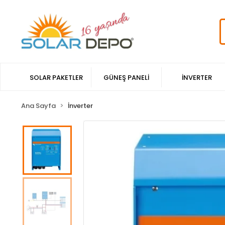
SOLAR PAKETLER
GÜNEŞ PANELİ
İNVERTER
Ana Sayfa
İnverter