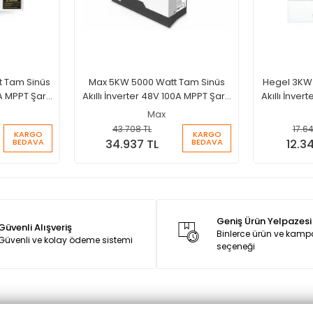
t Tam Sinüs
Max 5KW 5000 Watt Tam Sinüs
Hegel 3KW 
A MPPT Şarjlı
Akıllı İnverter 48V 100A MPPT Şarjlı
Akıllı İnver
İnverter
Max
43.708 TL
17.64
KARGO
KARGO
BEDAVA
BEDAVA
34.937 TL
12.3
Geniş Ürün Yelpazesi
Güvenli Alışveriş
Binlerce ürün ve kam
Güvenli ve kolay ödeme sistemi
seçeneği