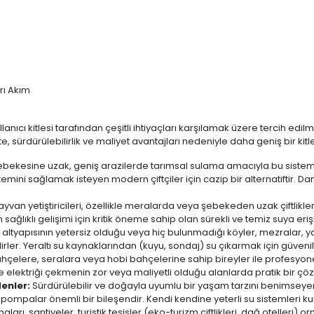
ırı Akım
ıcı kitlesi tarafından çeşitli ihtiyaçları karşılamak üzere tercih edilmek
 sürdürülebilirlik ve maliyet avantajları nedeniyle daha geniş bir kitley
şebekesine uzak, geniş arazilerde tarımsal sulama amacıyla bu sisteml
u temini sağlamak isteyen modern çiftçiler için cazip bir alternatifti
an yetiştiricileri, özellikle meralarda veya şebekeden uzak çiftlikle
sağlıklı gelişimi için kritik öneme sahip olan sürekli ve temiz suya erişi
k altyapısının yetersiz olduğu veya hiç bulunmadığı köyler, mezralar, y
ler. Yeraltı su kaynaklarından (kuyu, sondaj) su çıkarmak için güveni
çelere, seralara veya hobi bahçelerine sahip bireyler ile profesyone
eke elektriği çekmenin zor veya maliyetli olduğu alanlarda pratik bir ç
enler:
Sürdürülebilir ve doğayla uyumlu bir yaşam tarzını benimseyen,
ıç pompalar önemli bir bileşendir. Kendi kendine yeterli su sistemleri ku
arı, şantiyeler, turistik tesisler (eko-turizm çiftlikleri, dağ otelleri)