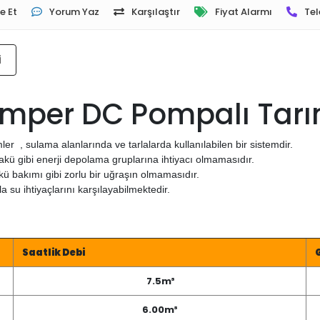
e Et
Yorum Yaz
Karşılaştır
Fiyat Alarmı
Tel
i
5 Amper DC Pompalı Tar
r , sulama alanlarında ve tarlalarda kullanılabilen bir sistemdir.
 akü gibi enerji depolama gruplarına ihtiyacı olmamasıdır.
ü bakımı gibi zorlu bir uğraşın olmamasıdır.
la su ihtiyaçlarını karşılayabilmektedir.
Saatlik Debi
7.5m³
6.00m³