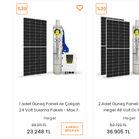
%30
%30
1 adet Güneş Paneli ile Çalışan
2 Adet Güneş Paneli 
24 Volt Sulama Paketi - Max.70
Hegel 48 Volt Dc
Metre - Max.1.8 Ton Su
Sulama Paketi - Max
Hegel
Hegel
Max.4 Ton 
33.211 TL
52.722 TL
KARGO
BEDAVA
23.248 TL
36.905 TL