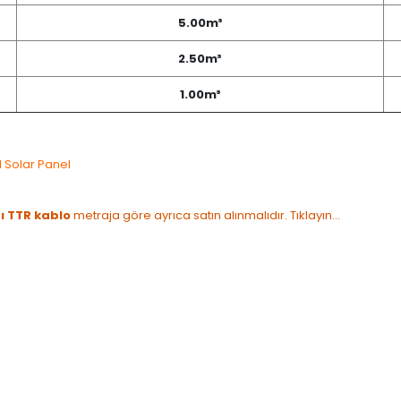
5.00m³
2.50m³
1.00m³
l Solar Panel
 TTR kablo
metraja göre ayrıca satın alınmalıdır. Tıklayın...