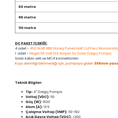
60 metre
96 metre
110 metre
DC PAKET İÇERİĞİ:
4 adet -
450 Watt 9BB Güneş Paneli Half Cut Perc Monokrista
1 adet -
Hegel 110 Volt 13,5 Amper Dc Solar Dalgıç Pompa
Solar kablo seti ve MC4 konnektorleri
Kuyu derinliği bilinmediği için, pompaya giden
3X6mm yassı
Teknik Bilgiler:
Tip:
4" Dalgıç Pompa
Voltaj (VDC):
110
Güç (W):
1500
Akım (A):
13.5
Çalışma Voltajı (VMP):
110-192
Açık Devre Voltajı (VOC):
<200