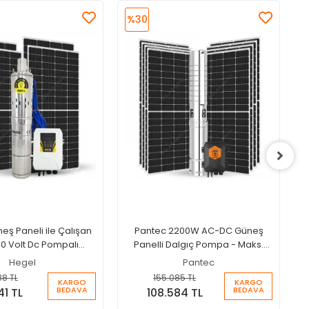
%30
S
eş Paneli ile Çalışan
Pantec 2200W AC-DC Güneş
10 Volt Dc Pompalı
Panelli Dalgıç Pompa - Maks.
eti - Max.200 Metre -
150m Basma + Aküsüz Sistem
Hegel
Pantec
x.4.5 Ton Su
88 TL
155.085 TL
KARGO
KARGO
BEDAVA
BEDAVA
41 TL
108.584 TL