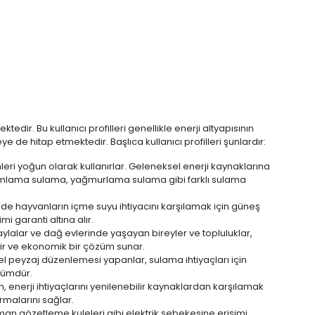
tedir. Bu kullanıcı profilleri genellikle enerji altyapısının
e de hitap etmektedir. Başlıca kullanıcı profilleri şunlardır:
eri yoğun olarak kullanırlar. Geleneksel enerji kaynaklarına
r. Damlama sulama, yağmurlama sulama gibi farklı sulama
rde hayvanların içme suyu ihtiyacını karşılamak için güneş
mi garanti altına alır.
aylalar ve dağ evlerinde yaşayan bireyler ve topluluklar,
lir ve ekonomik bir çözüm sunar.
l peyzaj düzenlemesi yapanlar, sulama ihtiyaçları için
özümdür.
 enerji ihtiyaçlarını yenilenebilir kaynaklardan karşılamak
rmalarını sağlar.
,orman gözetleme kuleleri gibi elektrik şebekesine erişimi