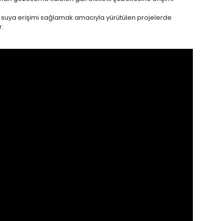
z suya erişimi sağlamak amacıyla yürütülen projelerde
r.