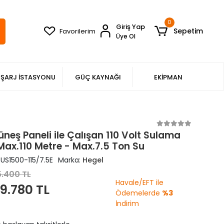
0
Giriş Yap
Sepetim
Favorilerim
Üye Ol
ŞARJ İSTASYONU
GÜÇ KAYNAĞI
EKİPMAN
neş Paneli ile Çalışan 110 Volt Sulama
Max.110 Metre - Max.7.5 Ton Su
US1500-115/7.5E
Marka:
Hegel
5.400 TL
Havale/EFT ile
9.780 TL
Ödemelerde
%3
İndirim