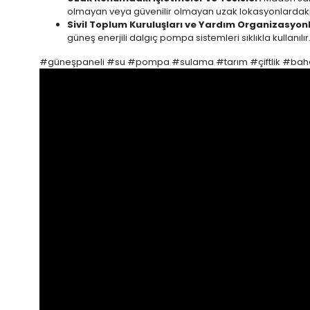
olmayan veya güvenilir olmayan uzak lokasyonlardaki işl
Sivil Toplum Kuruluşları ve Yardım Organizasyonl
güneş enerjili dalgıç pompa sistemleri sıklıkla kullanılır
#güneşpaneli #su #pompa #sulama #tarım #çiftlik #bah