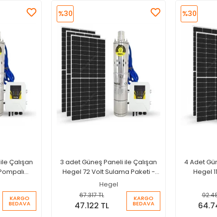
%30
%30
ile Çalışan
3 adet Güneş Paneli ile Çalışan
4 Adet Gün
 Pompalı
Hegel 72 Volt Sulama Paketi -
Hegel 1
.70 Metre -
Max.90 Metre - Max.4 Ton Su
Sulama Pak
Hegel
Su
Ma
67.317 TL
92.4
KARGO
KARGO
BEDAVA
BEDAVA
47.122 TL
64.7