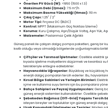
Önerilen PV Gücü (W):
>1950 (1500 x 1.3)
Maksimum Debi (Qmax):
7.5 m³/h
Maksimum Basma Yüksekliği (Hmax):
110 m
Çıkış Çapı:
1.25" / 2"
Motor Tipi:
Fırçasız DC (BLDC)
Kontrol:
MPPT (Maksimum Güç Noktası İzleme)
Koruma:
Kuru Çalışma, Aşırı/Düşük Voltaj, Aşırı Yük, Aş
Malzemeler:
Paslanmaz Çelik Ağırlıklı
Güneş paneli ile çalışan dalgıç pompa paketleri, geniş bir kullan
kısıtlı olduğu veya olmadığı bölgelerde yoğunlaşmakla birlikte,
Çiftçiler ve Tarımsal İşletmeler:
Özellikle elektrik 
kıyasla işletme maliyetlerini düşürmek ve kesintisiz s
teknikleriyle entegre edilebilirler.
Hayvancılıkla Uğraşanlar:
Büyükbaş ve küçükbaş hayv
enerjili dalgıç pompaları tercih ederler. Bu, hayvanların 
Kırsal Bölge Sakinleri ve Yerleşim Birimleri:
Elektri
içme ve kullanma suyu temini için bu pompalara yönelir
Bahçe Sahipleri ve Peyzaj Uygulayıcıları:
Geniş bah
güneş enerjili sistemleri kullanabilirler. Özellikle şeb
Şebekeden Bağımsız (Off-Grid) Yaşamı Tercih Ed
isteyen bireyler ve topluluklar için güneş enerjili dalg
Uzak Konumdaki İşletmeler ve Tesisler:
Maden sahal