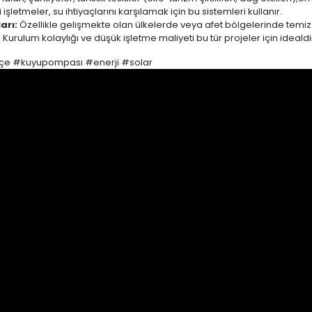
etmeler, su ihtiyaçlarını karşılamak için bu sistemleri kullanır.
arı:
Özellikle gelişmekte olan ülkelerde veya afet bölgelerinde temi
. Kurulum kolaylığı ve düşük işletme maliyeti bu tür projeler için idealdi
çe #kuyupompası #enerji #solar