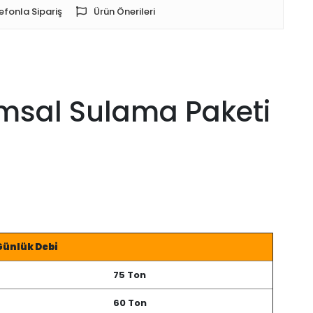
efonla Sipariş
Ürün Önerileri
ımsal Sulama Paketi
Günlük Debi
75 Ton
60 Ton